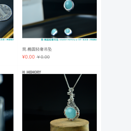
简.椭圆轻奢吊坠
¥
0.00
￥0.00