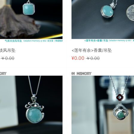
淡风吊坠
<莲年有余>香囊/吊坠
0
¥
0.00
￥0.00
￥0.00