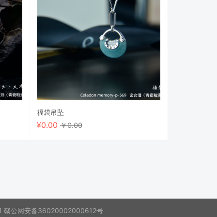
福袋吊坠
¥
0.00
￥0.00
1
赣公网安备36020002000612号