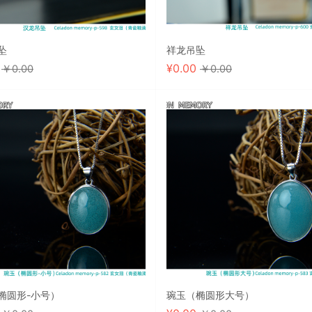
坠
祥龙吊坠
0
¥
0.00
￥0.00
￥0.00
椭圆形-小号）
琬玉（椭圆形大号）