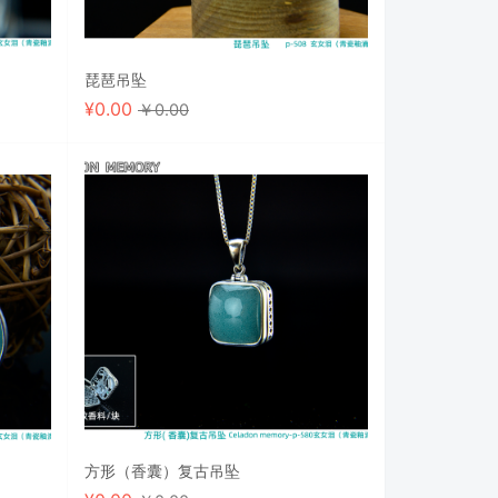
琵琶吊坠
¥
0.00
￥0.00
方形（香囊）复古吊坠