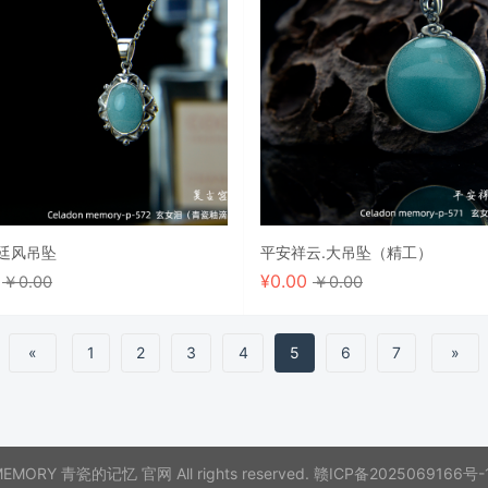
廷风吊坠
平安祥云.大吊坠（精工）
0
¥
0.00
￥0.00
￥0.00
«
1
2
3
4
5
6
7
»
 MEMORY 青瓷的记忆 官网 All rights reserved.
赣ICP备2025069166号-