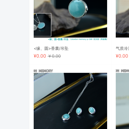
<缘、圆>香囊/吊坠
气质冷
¥
0.00
¥
0.0
￥0.00