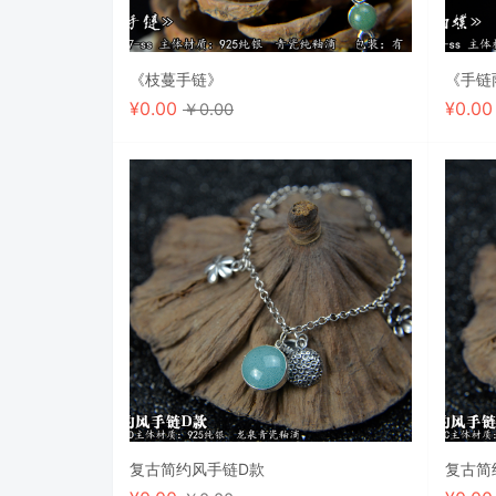
《枝蔓手链》
《手链
¥
0.00
¥
0.0
￥0.00
复古简约风手链D款
复古简