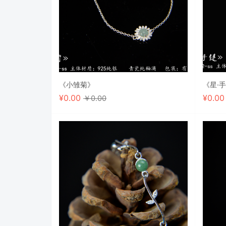
《小雏菊》
《星·
¥
0.00
¥
0.0
￥0.00