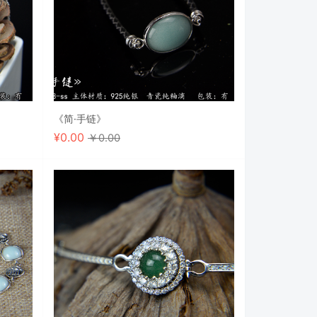
《简·手链》
¥
0.00
￥0.00