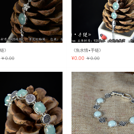
手链》
《魚水情•手链》
0
¥
0.00
￥0.00
￥0.00