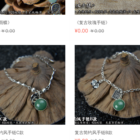
雨蝶》
《复古玫瑰手链》
0
¥
0.00
￥0.00
￥0.00
约风手链C款
复古简约风手链B款