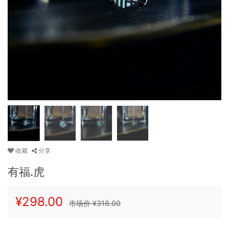
收藏
分享
有福.虎
¥
298.00
市场价 ¥
318.00